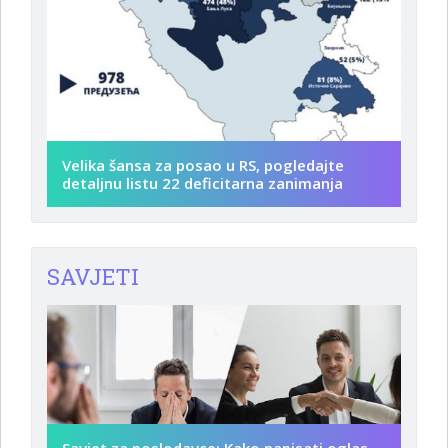
Velika šansa za posao u RS, pogledajte
detaljnu listu 22 deficitarna zanimanja
SAVJETI