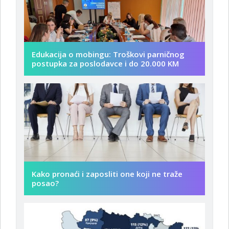
Edukacija o mobingu: Troškovi parničnog
postupka za poslodavce i do 20.000 KM
Kako pronaći i zaposliti one koji ne traže
posao?